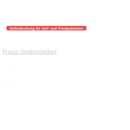
Onlinebuchung für HzV- und Privatpatienten
Praxis-Sprechzeiten
Montag:
7:00 - 8:00 (HZV)* und 8:00-12:00​
Dienstag:
8:00 - 12:00 und 16:00 - 18:00
(bis 19:00 HZV)*​
8:00 - 12:00
Mittwoch:
Donnerstag:
8:00 - 12:00 und 16:00 - 18:00 (bis
19:00 HZV)*​
Freitag:
8:00 - 12:00
*Erweiterte Termin-Sprechzeiten für HZV-Patienten
Akutsprechstunde täglich 8:00-11:30 Uhr.
Ohne Termin bitten wir
um Erscheinen bis 11:30 Uhr.
Zu allen anderen Zeiten können Sie